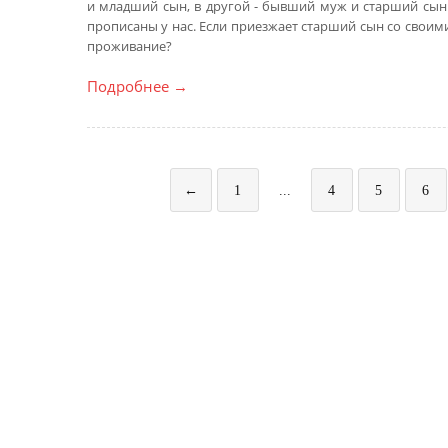
и младший сын, в другой - бывший муж и старший сын
прописаны у нас. Если приезжает старший сын со своим
проживание?
Подробнее
→
←
1
...
4
5
6