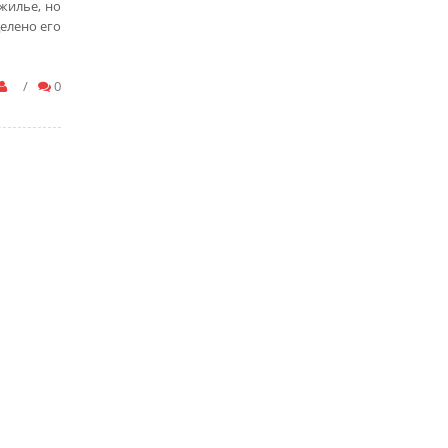
жилье, но
елено его
/
0