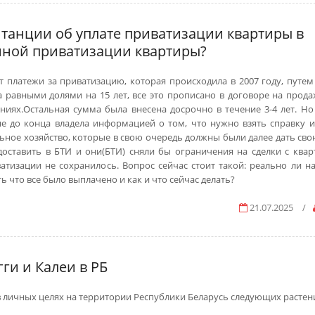
танции об уплате приватизации квартиры в
енной приватизации квартиры?
т платежи за приватизацию, которая происходила в 2007 году, путем
а равными долями на 15 лет, все это прописано в договоре на прод
ях.Остальная сумма была внесена досрочно в течение 3-4 лет. Но 
не до конца владела информацией о том, что нужно взять справку и
ное хозяйство, которые в свою очередь должны были далее дать сво
ставить в БТИ и они(БТИ) сняли бы ограничения на сделки с квар
тизации не сохранилось. Вопрос сейчас стоит такой: реально ли на
 что все было выплачено и как и что сейчас делать?
21.07.2025
/
ги и Калеи в РБ
 личных целях на территории Республики Беларусь следующих растен