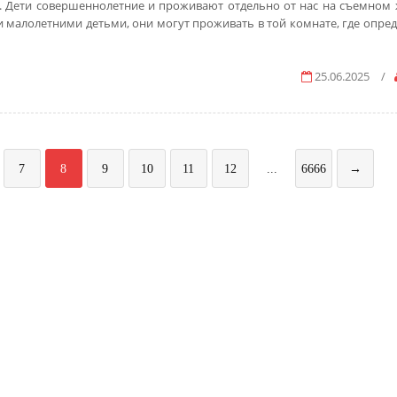
. Дети совершеннолетние и проживают отдельно от нас на съемном 
и малолетними детьми, они могут проживать в той комнате, где опред
25.06.2025
/
7
8
9
10
11
12
...
6666
→