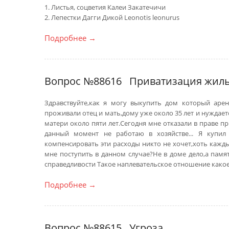
1. Листья, соцветия Калеи Закатечичи
2. Лепестки Дагги Дикой Leonotis leonurus
Подробнее
→
Вопрос №88616
Приватизация жил
Здравствуйте,как я могу выкупить дом который аре
проживали отец и мать,дому уже около 35 лет и нуждае
матери около пяти лет.Сегодня мне отказали в праве п
данный момент не работаю в хозяйстве... Я купил
компенсировать эти расходы никто не хочет,хоть кажды
мне поступить в данном случае?Не в доме дело,а памя
справедливости Такое наплевательское отношение какое
Подробнее
→
Вопрос №88615
Угроза