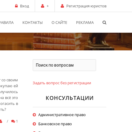
Вход
+
Регистрация юристов
РАВИЛА
КОНТАКТЫ
О САЙТЕ
РЕКЛАМА
 со своим
Задать вопрос без регистрации
окупаю ей
олучилось
КОНСУЛЬТАЦИИ
на всё это
огасить в
ать?
Административное право
/
1
Банковское право