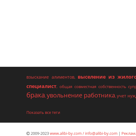
выселение из жилог
взыскание алиментов
,
специалист
,
общая совместная собственность суп
брака
увольнение работника
учет ну
,
,
Показать все теги
2009-2023
www.alibi-by.com / info@alibi-by.com
|
Реклама