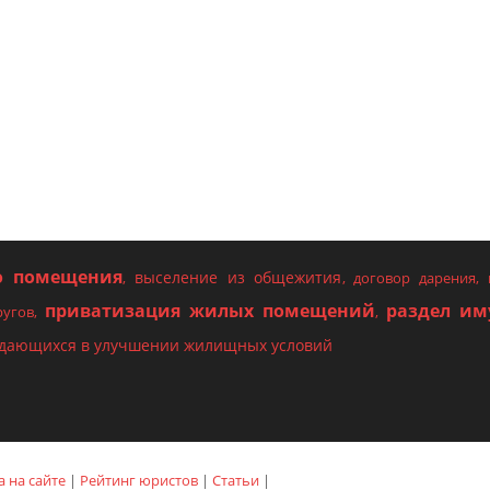
о помещения
выселение из общежития
,
,
договор дарения
,
приватизация жилых помещений
раздел им
ругов
,
,
ждающихся в улучшении жилищных условий
 на сайте
|
Рейтинг юристов
|
Статьи
|