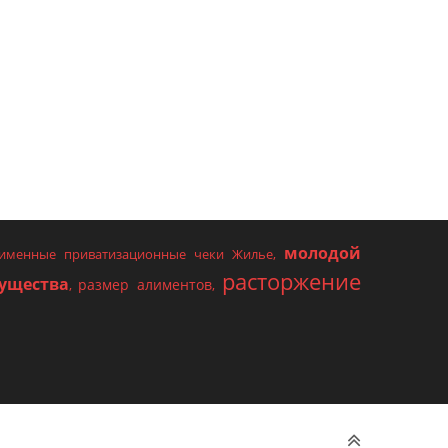
молодой
именные приватизационные чеки Жилье
,
расторжение
ущества
размер алиментов
,
,