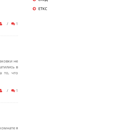
ЕТКС
/
1
аковки не
атились в
а то, что
/
1
комнате я