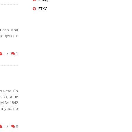
ЕТКС
много мол
е денег с
/
1
ниста. Со
акт, а не
СМ № 1842
отпуска по
/
0