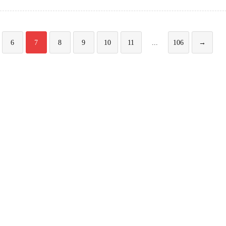
6
7
8
9
10
11
...
106
→