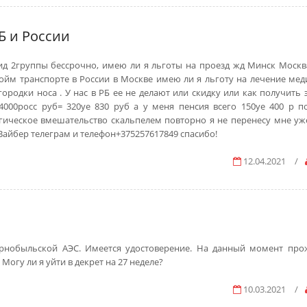
Б и России
ид 2группы бессрочно, имею ли я льготы на проезд жд Минск Москв
ойм транспорте в России в Москве имею ли я льготу на лечение ме
одки носа . У нас в РБ ее не делают или скидку или как получить э
000росс руб= 320уе 830 руб а у меня пенсия всего 150уе 400 р п
ическое вмешательство скальпелем повторно я не перенесу мне уже
йбер телеграм и телефон+375257617849 спасибо!
12.04.2021
/
ернобыльской АЭС. Имеется удостоверение. На данный момент пр
Могу ли я уйти в декрет на 27 неделе?
10.03.2021
/