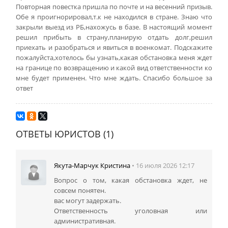
Повторная повестка пришла по почте и на весенний призыв.
Обе я проигнорировал,т.к не находился в стране. Знаю что
закрыли выезд из РБ,нахожусь в базе. В настоящий момент
решил прибыть в страну,планирую отдать долг,решил
приехать и разобраться и явиться в военкомат. Подскажите
пожалуйста,хотелось бы узнать,какая обстановка меня ждет
на границе по возвращению и какой вид ответственности ко
мне будет применен. Что мне ждать. Спасибо большое за
ответ
ОТВЕТЫ ЮРИСТОВ (1)
Якута-Марчук Кристина
• 16 июля 2026 12:17
Вопрос о том, какая обстановка ждет, не
совсем понятен.
вас могут задержать.
Ответственность уголовная или
административная.