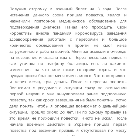
Получил отсрочку и военный билет на 3 года. После
истечения данного срока пришла повестка, явился и
назначили повторное медицинское обследование для
подтверждения диагноза. Начал его проходить. Свои
коррективы внесла пандемия короновируса, заведения
здравоохранения работали с перебоями и большое
количество обследования я пройти не смог из-за
загруженности работы врачей. Меня записывали в очередь
на посещение и сказали ждать. Через несколько недель я
сам уточнял по телефону больницы, есть ли какие-то
изменения, на что мне также говорили ждать, и что
нуждающихся больше меня очень много. Это повторялось
и через месяц, три, девять. После я перестал звонить.
Военкомат я уведомил о ситуации сразу по окончании
первой недели и мне аннулировали ранее подписанную
повестку, так как сроки завершения не были понятны. Устно
дали понять, чтобы я оповещал военкомат о дальнейшей
ситуации. Прошло около 2-х лет. Ни по одному призыву за
это время не приходили повестки. Никто не искал. После
начала военный действий в Украине пришла первая
повестка под весенний призыв, я отсутствовал по месту