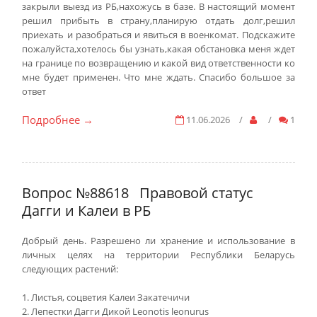
закрыли выезд из РБ,нахожусь в базе. В настоящий момент
решил прибыть в страну,планирую отдать долг,решил
приехать и разобраться и явиться в военкомат. Подскажите
пожалуйста,хотелось бы узнать,какая обстановка меня ждет
на границе по возвращению и какой вид ответственности ко
мне будет применен. Что мне ждать. Спасибо большое за
ответ
Подробнее
11.06.2026
/
/
1
→
Вопрос №88618
Правовой статус
Дагги и Калеи в РБ
Добрый день. Разрешено ли хранение и использование в
личных целях на территории Республики Беларусь
следующих растений:
1. Листья, соцветия Калеи Закатечичи
2. Лепестки Дагги Дикой Leonotis leonurus