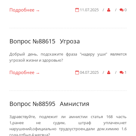
Подробнее
11.07.2025
/
/
0
→
Вопрос №88615
Угроза
Добрый день, подскажите фраза "надеру уши" является
угрозой жизни и здоровью?
Подробнее
04.07.2025
/
/
1
→
Вопрос №88595
Амнистия
Здравствуйте, подлежит ли амнистии статья 168 часть
1,ранее не судим, штраф уплачен,нет
нарушений,официально трудоустроен,дали дом.химию 1.6
года,отбыл 4 месяца?