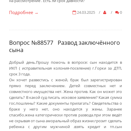
на рассмотрение . Есть ли срок давности?
Подробнее
24.03.2025
/
/
0
→
Вопрос №88577
Развод заключённого
сына
Добрый день.Прошу помочь в вопросе: сын находится в
ИКП ( исправительная колония-поселение) г.Горки за ДТП,
срок 3 года.
Он хочет развестись с женой, брак был зарегистрирован
прямо перед заключением. Детей совместных нет и
совместного имущества нет. Жена против. Как он может это
сделать? В какой суд писать исковое заявление? Какая сумма
гос.пошлины? Какие документы прилагать? Свидетельства о
браке у него нет, оно находится у жены. Заранее
спасибо.жена категорически против развода.при этом ведёт
не скрывая от сына аморальный образ жизни.грозит сделать
ребенка с другим мужчиной .взять кредит и тп.сын