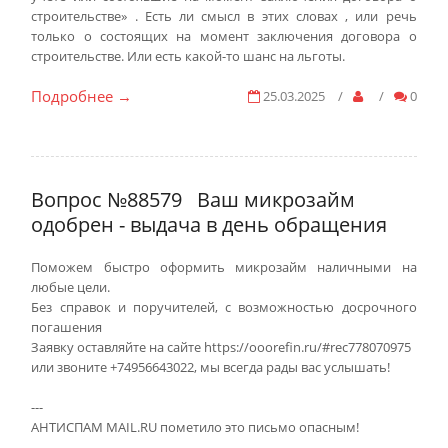
строительстве» . Есть ли смысл в этих словах , или речь
только о состоящих на момент заключения договора о
строительстве. Или есть какой-то шанс на льготы.
Подробнее
25.03.2025
/
/
0
→
Вопрос №88579
Ваш микрозайм
одобрен - выдача в день обращения
Поможем быстро оформить микрозайм наличными на
любые цели.
Без справок и поручителей, с возможностью досрочного
погашения
Заявку оставляйте на сайте https://ooorefin.ru/#rec778070975
или звоните +74956643022, мы всегда рады вас услышать!
---
АНТИСПАМ MAIL.RU пометило это письмо опасным!