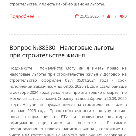
строительстве. Или есть какой-то шанс на льготы.
Подробнее
25.03.2025
/
/
0
→
Вопрос №88580
Налоговые льготы
при строительстве жилья
Подскажите , пожалуйста: могу ли я иметь право на
налоговые льготы при строительстве жилья ? Договор на
строительство оформлен был 05.01.2024 года ( срок
исполнения Заказчиком до 08.05. 2025 г). Дом сдали раньше
в декабре 2024 года( узнали мы про это только в марте , не
могли связаться с нами). Справку из дск забрали в 20.03. 2025
года . На учет по нуждающимся на строительство стали в
феврале 2025 года. Право собственности я получу только
после оформления в БТИ и владельцем квартиры
официально еще никто «не является» . В самом
постановлении о налогах написано «лица , состоящие на
учете или состоявшие на момент заключения договора о