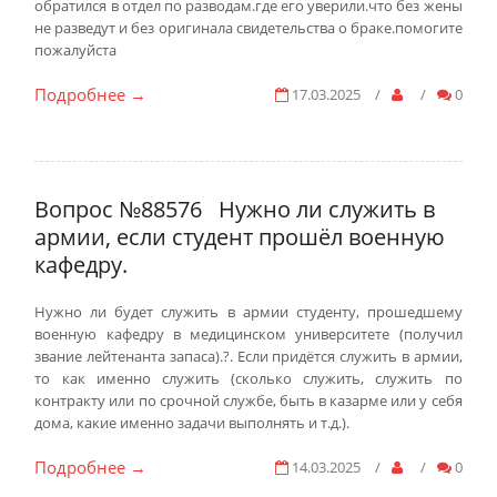
обратился в отдел по разводам.где его уверили.что без жены
не разведут и без оригинала свидетельства о браке.помогите
пожалуйста
Подробнее
17.03.2025
/
/
0
→
Вопрос №88576
Нужно ли служить в
армии, если студент прошёл военную
кафедру.
Нужно ли будет служить в армии студенту, прошедшему
военную кафедру в медицинском университете (получил
звание лейтенанта запаса).?. Если придётся служить в армии,
то как именно служить (сколько служить, служить по
контракту или по срочной службе, быть в казарме или у себя
дома, какие именно задачи выполнять и т.д.).
Подробнее
14.03.2025
/
/
0
→