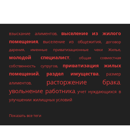
выселение из жилого
взыскание алиментов
,
помещения
выселение из общежития
,
,
договор
дарения
,
именные приватизационные чеки Жилье
,
молодой специалист
,
общая совместная
приватизация жилых
собственность супругов
,
помещений
раздел имущества
размер
,
,
расторжение брака
алиментов
,
,
увольнение работника
учет нуждающихся в
,
улучшении жилищных условий
Показать все теги