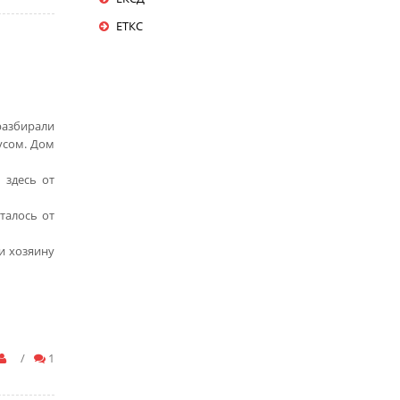
ЕТКС
 разбирали
усом. Дом
 здесь от
талось от
и хозяину
/
1