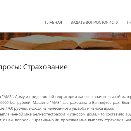
ГЛАВНАЯ
ЗАДАТЬ ВОПРОС ЮРИСТУ
П
просы: Страхование
ой "МАЗ". Дому и придворовой территории нанесен значительный мат
0000 бел.рублей. Машина "МАЗ" застрахована в Белнефтестрах. Белн
 7760 рублей, исходя из нанесенного ущерба и износа дома.
выплаченной мне Белнефтестрахом и износом дома, что составило 102
т к Вам вопрос - "Правильно ли произвел мне выплату страховки Белг