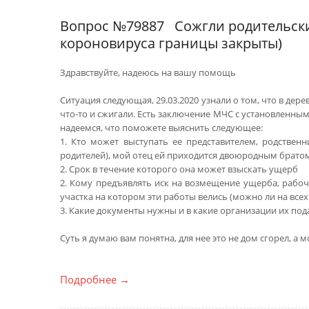
Вопрос №79887
Сожгли родительски
короновируса границы закрыты)
Здравствуйте, надеюсь на вашу помощь
Ситуация следующая, 29.03.2020 узнали о том, что в де
что-то и сжигали. Есть заключение МЧС с установленным
надеемся, что поможете выяснить следующее:
1. Кто может выступать ее представителем, родственн
родителей), мой отец ей приходится двоюродным братом
2. Срок в течение которого она может взыскать ущерб
2. Кому предъявлять иск на возмещение ущерба, рабоч
участка на котором эти работы велись (можно ли на всех
3. Какие документы нужны и в какие организации их под
Суть я думаю вам понятна, для нее это не дом сгорел, а 
Подробнее
→