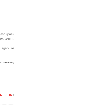
 разбирали
ом. Очень
 здесь от
и хозяину
/
1