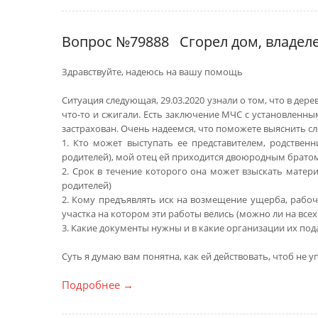
Вопрос №79888
Сгорел дом, владел
Здравствуйте, надеюсь на вашу помощь
Ситуация следующая, 29.03.2020 узнали о том, что в де
что-то и сжигали. Есть заключение МЧС с установленны
застрахован. Очень надеемся, что поможете выяснить с
1. Кто может выступать ее представителем, родственн
родителей), мой отец ей приходится двоюродным братом
2. Срок в течение которого она может взыскать матери
родителей)
2. Кому предъявлять иск на возмещение ущерба, рабоч
участка на котором эти работы велись (можно ли на всех
3. Какие документы нужны и в какие организации их под
Суть я думаю вам понятна, как ей действовать, чтоб не 
Подробнее
→