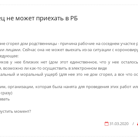
ец не может приехать в РБ
ревне сгорел дом родственницы - причина рабочие на соседнем участке
ми лицами. Сейчас она не может выехать из-за ситуации с короновир
ледующее:
иков у нее близких нет (дом этот единственное, что у нее осталось
, возможно ли как-то осуществить в электронном виде
альный и моральный ущерб (для нее это не дом сгорел, а все что ос
им, организации, которая была нанята для проведения этих работ ил
 сразу)
авать
упустить момент?
31.03.2020
/