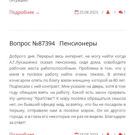
ситуации?
Подробнее
25.08.2023
/
/
1
→
Вопрос №87394
Пенсионеры
Доброго дня. Перерыл весь интернет, не могу найти когда
А.Г.Лукашенко сказал: пенсионер, сиди дома, освободите
рабочие места работоспособным. Проблема в том, что у
меня в посёлке работу найти очень тяжело. В аптеке
кочегаром опять по блату взяли женщину которой за 80 лет.
Подписали с ней контракт. Мне указали на дверь, хотя в том
году обещали взять на работу. Какой есть закон прервать
эту цепочку "братства"? К мэру посёлка обращаться смысла
нет, он бывший офицер мвд, за взятку, что бы не посадили в
тюрьму, отправили нам в посёлок мэром. Он из другого
города, и в глаза его некоторые ни раз не видели. Благодарю
за ответ!
Подробнее
18.08.2023
/
/
1
→