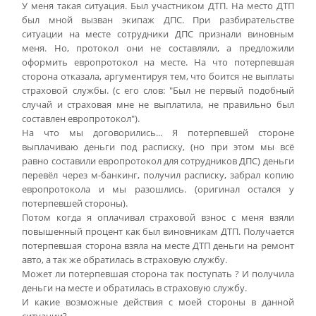
У меня такая ситуация. Был участником ДТП. На место ДТП
был мной вызван экипаж ДПС. При разбирательстве
ситуации на месте сотрудники ДПС признали виновным
меня. Но, протокол они не составляли, а предложили
оформить европротокол на месте. На что потерпевшая
сторона отказала, аргументируя тем, что боится не выплаты
страховой службы. (с его слов: "Был не первый подобный
случай и страховая мне не выплатила, не правильно был
составлен европротокол").
На что мы договорились... Я потерпевшей стороне
выплачиваю деньги под расписку, (но при этом мы всё
равно составили европротокол для сотрудников ДПС) деньги
перевёл через м-банкинг, получил расписку, забрал копию
европротокола и мы разошлись. (оригинал остался у
потерпевшей стороны).
Потом когда я оплачивал страховой взнос с меня взяли
повышенный процент как был виновникам ДТП. Получается
потерпевшая сторона взяла на месте ДТП деньги на ремонт
авто, а так же обратилась в страховую службу.
Может ли потерпевшая сторона так поступать ? И получила
деньги на месте и обратилась в страховую службу.
И какие возможные действия с моей стороны в данной