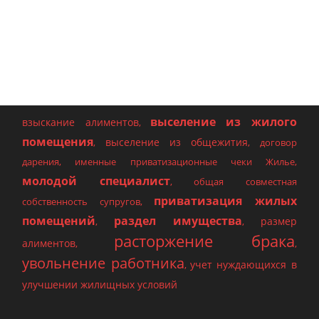
выселение из жилого
взыскание алиментов
,
помещения
выселение из общежития
,
,
договор
дарения
,
именные приватизационные чеки Жилье
,
молодой специалист
,
общая совместная
приватизация жилых
собственность супругов
,
помещений
раздел имущества
размер
,
,
расторжение брака
алиментов
,
,
увольнение работника
учет нуждающихся в
,
улучшении жилищных условий