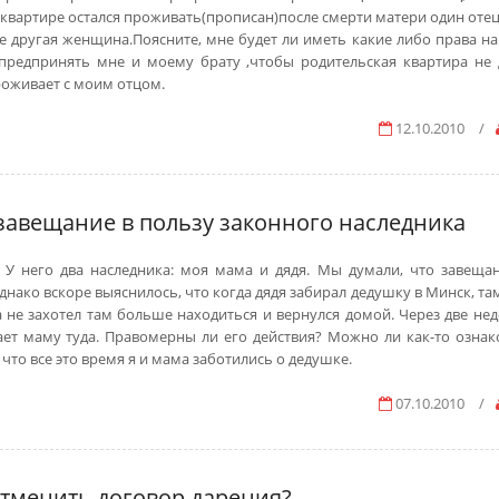
В квартире остался проживать(прописан)после смерти матери один отец
е другая женщина.Поясните, мне будет ли иметь какие либо права на
предпринять мне и моему брату ,чтобы родительская квартира не 
роживает с моим отцом.
12.10.2010
/
завещание в пользу законного наследника
 У него два наследника: моя мама и дядя. Мы думали, что завещан
Однако вскоре выяснилось, что когда дядя забирал дедушку в Минск, т
а не захотел там больше находиться и вернулся домой. Через две нед
ет маму туда. Правомерны ли его действия? Можно ли как-то ознак
то все это время я и мама заботились о дедушке.
07.10.2010
/
отменить договор дарения?