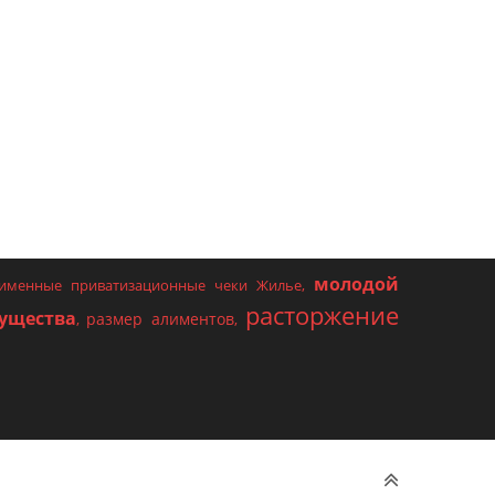
молодой
именные приватизационные чеки Жилье
,
расторжение
ущества
размер алиментов
,
,