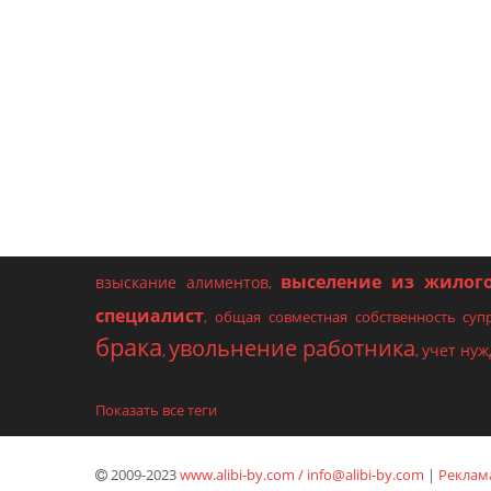
выселение из жилог
взыскание алиментов
,
специалист
,
общая совместная собственность суп
брака
увольнение работника
учет ну
,
,
Показать все теги
2009-2023
www.alibi-by.com / info@alibi-by.com
|
Реклама