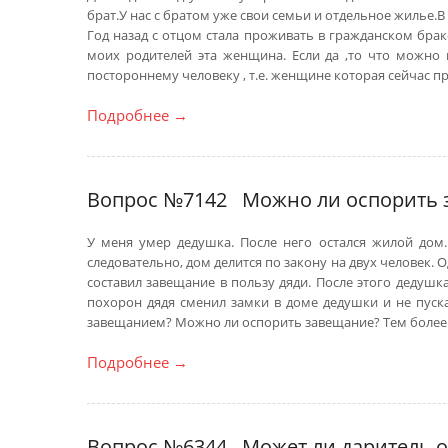
брат.У нас с братом уже свои семьи и отдельное жилье.
Год назад с отцом стала проживать в гражданском брак
моих родителей эта женщина. Если да ,то что можно 
постороннему человеку , т.е. женщине которая сейчас п
Подробнее
→
Вопрос №7142
Можно ли оспорить 
У меня умер дедушка. После него остался жилой дом.
следовательно, дом делится по закону на двух человек. 
составил завещание в пользу дяди. После этого дедушк
похорон дядя сменил замки в доме дедушки и не пуска
завещанием? Можно ли оспорить завещание? Тем более ч
Подробнее
→
Вопрос №6344
Может ли даритель 