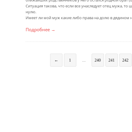
ближайших родственников у него остался родной брат (о
Ситуация такова, что если все унаследует отец мужа, т
нулю.
Имеет ли мой муж какие либо права на долю в дядином 
Подробнее
→
←
1
...
240
241
242