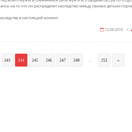
тец моего мужа) и племянники (мой муж и его сводная сестра по отцу)
о шансы на то что он распределит наследство между своими детьми пор
наследстве в настоящий момент
12.08.2010
/
243
244
245
246
247
248
...
252
→