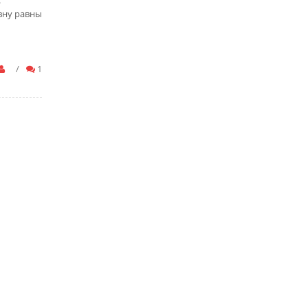
.
овну равны
/
1