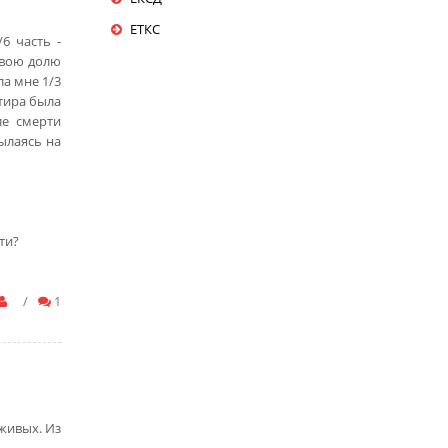
ЕТКС
6 часть -
свою долю
ла мне 1/3
ртира была
ле смерти
ылаясь на
ти?
/
1
живых. Из