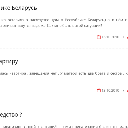
лике Беларусь
а оставила в наследство дом в Республике Беларусь,но в нём 
 они выпишутся из дома. Как мне быть в этой ситуации?
16.10.2010
/
артиру
лась квартира , завещания нет . У матери есть два брата и сестра . 
13.10.2010
/
едство ?
 приватизированной квартире.Членами приватизации были отец,мать