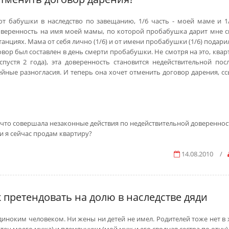
т бабушки в наследство по завещанию, 1/6 часть - моей маме и 1/
оверенность на имя моей мамы, по которой пробабушка дарит мне 
станциях. Мама от себя лично (1/6) и от имени пробабушки (1/6) подари
овор был составлен в день смерти пробабушки. Не смотря на это, ква
пустя 2 года), эта доверенность становится недействительной пос
ейные разногласия. И теперь она хочет отменить договор дарения, сс
о, что совершала незаконные действия по недействительной довереннос
ли я сейчас продам квартиру?
14.08.2010
/
претендовать на долю в наследстве дяди
диноким человеком. Ни жены ни детей не имел. Родителей тоже нет в 