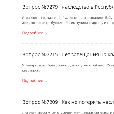
Вопрос №7279
наследство в Респуб
Я являюсь гражданкой РФ. Мне по завещанию бабушк
люди,которые требуют,чтобы им купили квартиру и тогда
Подробнее
→
Вопрос №7215
нет завещания на кв
У матери умер брат , жены , детей у него небыло .Оста
квартирой.
Подробнее
→
Вопрос №7209
Как не потерять насл
Два года назад у меня умерла мать .Родители жили в