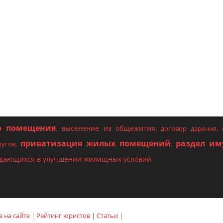
о помещения
выселение из общежития
,
,
договор дарения
,
приватизация жилых помещений
раздел им
ругов
,
,
ждающихся в улучшении жилищных условий
 на сайте
|
Рейтинг юристов
|
Статьи
|