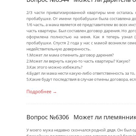
2/3 части приватизированной квартиры мне осталась о
пробабушке. От имени пробабушки была составлена д
1/6 часть, а мама является её представителем во всех ин
часть квартиры. Был составлен договор дарения. Но дог
оформлена полностью на меня. Как я теперь узнал (с
пробабушки. Спустя 2 года у нас с мамой возникли сем
недействительную доверенность.
1.Может ли мама отменить договор дарения?
2.Может ли вернуть какую-то часть квартиры? Какую?
3.Как этого можно избежать?
4.Будет ли мама нести какую-либо ответственность за т
5.Какие будут последствия в случае отмены договора, ес
Подробнее
→
Вопрос №6306
Может ли племянник 
У моего мужа недавно скончался родной дядя. Он был о