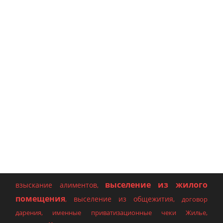
выселение из жилого
взыскание алиментов
,
помещения
выселение из общежития
,
,
договор
дарения
,
именные приватизационные чеки Жилье
,