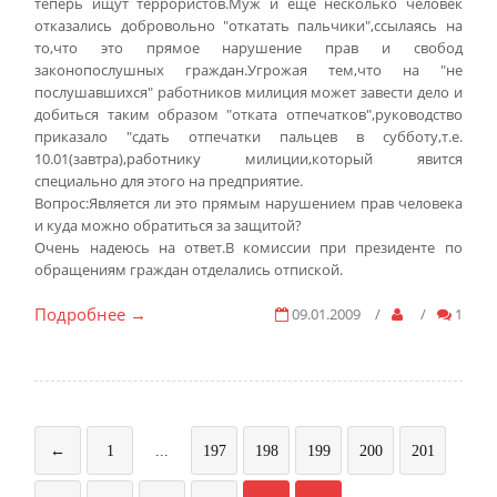
теперь ищут террористов.Муж и еще несколько человек
отказались добровольно "откатать пальчики",ссылаясь на
то,что это прямое нарушение прав и свобод
законопослушных граждан.Угрожая тем,что на "не
послушавшихся" работников милиция может завести дело и
добиться таким образом "отката отпечатков",руководство
приказало "сдать отпечатки пальцев в субботу,т.е.
10.01(завтра),работнику милиции,который явится
специально для этого на предприятие.
Вопрос:Является ли это прямым нарушением прав человека
и куда можно обратиться за защитой?
Очень надеюсь на ответ.В комиссии при президенте по
обращениям граждан отделались отпиской.
Подробнее
09.01.2009
/
/
1
→
←
1
...
197
198
199
200
201