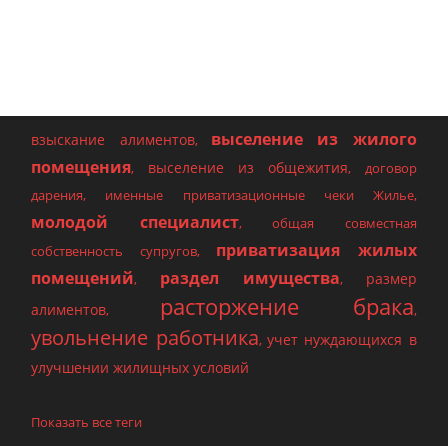
выселение из жилого
взыскание алиментов
,
помещения
выселение из общежития
,
,
договор
дарения
,
именные приватизационные чеки Жилье
,
молодой специалист
,
общая совместная
приватизация жилых
собственность супругов
,
помещений
раздел имущества
размер
,
,
расторжение брака
алиментов
,
,
увольнение работника
учет нуждающихся в
,
улучшении жилищных условий
Показать все теги