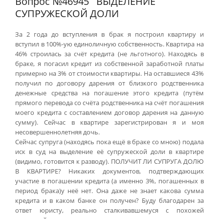
Вопрос №46945
ВЫДЕЛЕНИЕ
СУПРУЖЕСКОЙ ДОЛИ
За 2 года до вступления в брак я построил квартиру и
вступил в 100%-ую единоличную собственность. Квартира на
46% строилась за счёт кредита (не льготного). Находясь в
браке, я погасил кредит из собственной заработной платы
примерно на 3% от стоимости квартиры. На оставшиеся 43%
получил по договору дарения от близкого родственника
денежные средства на погашение этого кредита (путём
прямого перевода со счёта родственника на счёт погашения
моего кредита с составлением договор дарения на данную
сумму). Сейчас в квартире зарегистрирован я и моя
несовершеннолетняя дочь.
Сейчас супруга (находясь пока ещё в браке со мною) подала
иск в суд на выделение её супружеской доли в квартире
(видимо, готовится к разводу). ПОЛУЧИТ ЛИ СУПРУГА ДОЛЮ
В КВАРТИРЕ? Никаких документов, подтверждающих
участие в погашении кредита (а именно 3%, погашенных в
период брака)у неё нет. Она даже не знает какова сумма
кредита и в каком банке он получен? Буду благодарен за
ответ юристу, реально сталкивавшемуся с похожей