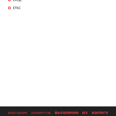
ЕТКС
выселение из жилого
взыскание алиментов
,