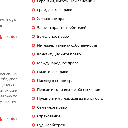
Гарантии, льготы, компенсации
Гражданское право
Жилищное право
ет и муж,
ц)
Защита прав потребителей
Земельное право
/
1
Интеллектуальная собственность
Конституционное право
Международное право
Налоговое право
 он, т.к.
оба, двое
Наследственное право
щения, не
Пенсии и социальное обеспечение
актически
атерью по
Предпринимательская деятельность
 нас нет.
Семейное право
Страхование
/
1
Суд и арбитраж