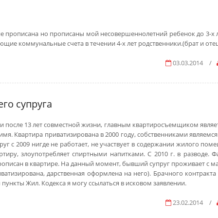
не прописана но прописаны мой несовершеннолетний ребенок до 3-х л
ие коммунальные счета в течении 4-х лет родственники.(брат и оте
03.03.2014
/
го супруга
 после 13 лет совместной жизни, главным квартиросъемщиком является
мя. Квартира приватизирована в 2000 году, собственниками являемся 
уг с 2009 нигде не работает, не участвует в содержании жилого поме
ртиру, злоупотребляет спиртными напитками. С 2010 г. в разводе. Ф
прописан в квартире. На данный момент, бывший супруг проживает с м
ватизирована, дарственная оформлена на него). Брачного контракта у
и пункты Жил. Кодекса я могу ссылаться в исковом заявлении.
23.02.2014
/