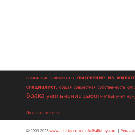
выселение из жилог
взыскание алиментов
,
специалист
,
общая совместная собственность суп
брака
увольнение работника
учет ну
,
,
Показать все теги
2009-2023
www.alibi-by.com / info@alibi-by.com
|
Реклама