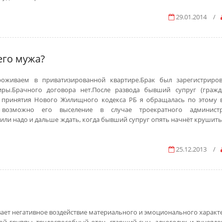
29.01.2014
/
его мужа?
роживаем в приватизированной квартире.Брак был зарегистриро
ры.Брачного договора нет.После развода бывший супруг (гражд
ле принятия Нового Жилищного кодекса РБ я обращалась по этому 
 возможно его выселение в случае троекратного администр
или надо и дальше ждать, когда бывший супруг опять начнёт крушить
25.12.2013
/
ает негативное воздействие материального и эмоционального характ