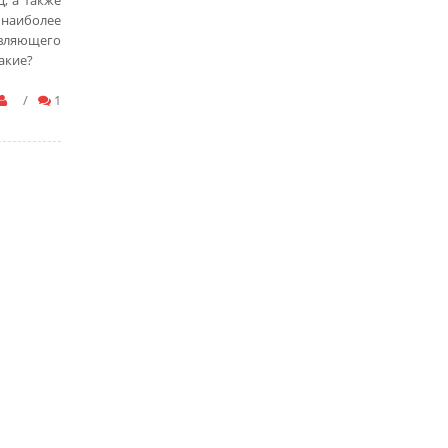
, а также
 наиболее
авляющего
акие?
/
1