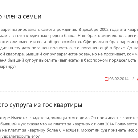
 члена семьи
зарегистрирована с самого рождения. В декабре 2002 года эта квар
амы за счет кредитных средств банка. Наш брак официально зареги
роживали вместе и вели общее хозяйство. Официально брак зарегист
едит на эту дату погашен полностью, т.е. погашен ещё в браке. До н
ой квартире. Бывший супруг зарегистрирован, но не проживает, ком
еня бывший супруг выселить (выписать) в бесспорном порядке? Есть 
вартиру?
03.02.2014
/
го супруга из гос квартиры
артире.Имеются свидетели, жильцы этого дома.Он проживает с сожите
 ,бывший муж сказал что не платит за квартиру с июля 2014.Получается
 не платит за квартиру более 6 месяцев. Может ли суд признать иск 
удовлетворить его?