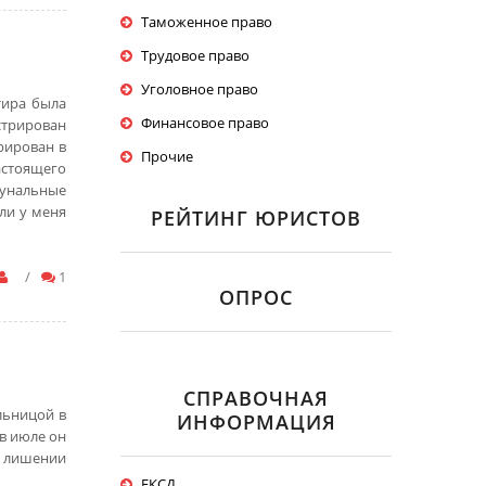
Таможенное право
Трудовое право
Уголовное право
тира была
Финансовое право
стрирован
рирован в
Прочие
астоящего
мунальные
ли у меня
РЕЙТИНГ ЮРИСТОВ
/
1
ОПРОС
СПРАВОЧНАЯ
льницой в
ИНФОРМАЦИЯ
 в июле он
о лишении
ЕКСД