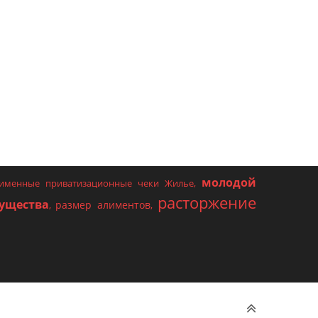
молодой
именные приватизационные чеки Жилье
,
расторжение
ущества
размер алиментов
,
,