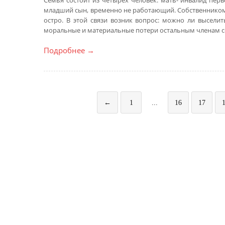
Семья состоит из четырёх человек: мать- инвалид перв
младший сын, временно не работающий. Собственником 
остро. В этой связи возник вопрос: можно ли высели
моральные и материальные потери остальным членам се
Подробнее
→
←
1
...
16
17