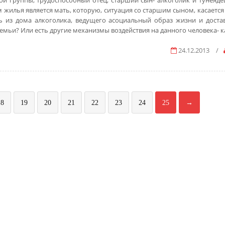
ой группы, трудоспособный отец, старший сын- алкоголик и тунеядец
жилья является мать, которую, ситуация со старшим сыном, касается
ть из дома алкоголика, ведущего асоциальный образ жизни и дост
мьи? Или есть другие механизмы воздействия на данного человека- к
24.12.2013
/
18
19
20
21
22
23
24
25
→