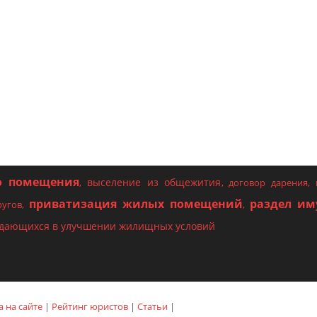
о помещения
выселение из общежития
,
,
договор дарения
,
приватизация жилых помещений
раздел им
ругов
,
,
ждающихся в улучшении жилищных условий
 на сайте
|
Рейтинг юристов
|
Статьи
|