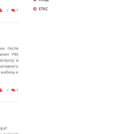
ЕТКС
/
1
ван после
анин РФ)
вопросу в
ативного
 мебель и
/
1
ера?