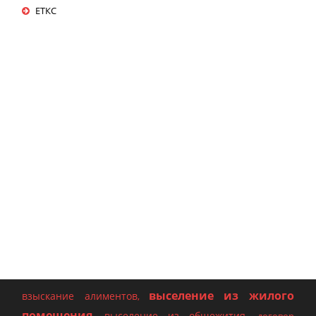
ЕТКС
выселение из жилого
взыскание алиментов
,
помещения
выселение из общежития
,
,
договор