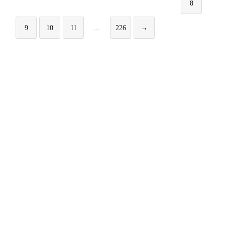
8
9
10
11
...
226
→