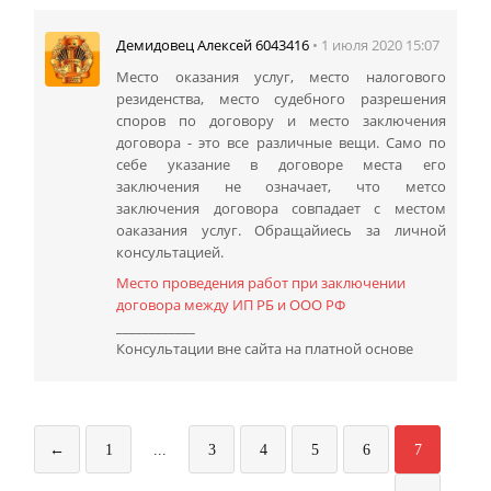
• 1 июля 2020 15:07
Демидовец Алексей 6043416
Место оказания услуг, место налогового
резиденства, место судебного разрешения
споров по договору и место заключения
договора - это все различные вещи. Само по
себе указание в договоре места его
заключения не означает, что метсо
заключения договора совпадает с местом
оаказания услуг. Обращайиесь за личной
консультацией.
Место проведения работ при заключении
договора между ИП РБ и ООО РФ
____________
Консультации вне сайта на платной основе
←
1
...
3
4
5
6
7