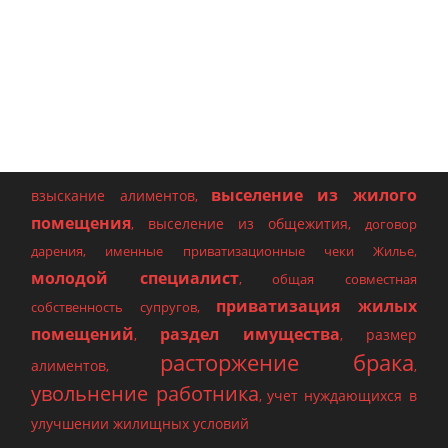
выселение из жилого
взыскание алиментов
,
помещения
выселение из общежития
,
,
договор
дарения
,
именные приватизационные чеки Жилье
,
молодой специалист
,
общая совместная
приватизация жилых
собственность супругов
,
помещений
раздел имущества
размер
,
,
расторжение брака
алиментов
,
,
увольнение работника
учет нуждающихся в
,
улучшении жилищных условий