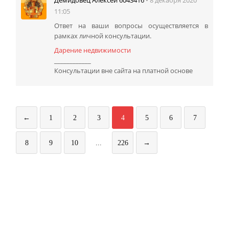
Демидовец Алексей 6043416
11:05
Ответ на ваши вопросы осуществляется в
рамках личной консультации.
Дарение недвижимости
____________
Консультации вне сайта на платной основе
←
1
2
3
4
5
6
7
8
9
10
...
226
→