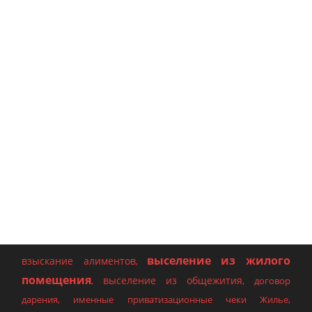
выселение из жилого
взыскание алиментов
,
помещения
выселение из общежития
,
,
договор
дарения
,
именные приватизационные чеки Жилье
,