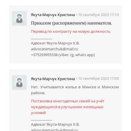
• 10 сентября 2023 17:10
Якута-Марчук Кристина
Приказом (распоряжением) нанимателя
.
Перевод по контракту на новую должность
____________
Адвокат Якута-Марчук К.В.
advocatemarchuk@mail.ru
+375293955538 (viber, tg, whats app)
• 10 сентября 2023 17:09
Якута-Марчук Кристина
Нет. Учитывается жилье в Минске и Минском
районе.
Постановка многодетных семей на учёт
нуждающихся в улучшении жилищных
условий
____________
Адвокат Якута-Марчук К.В.
advocatemarchuk@mail.ru