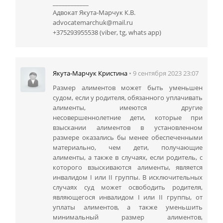
____________
Адвокат Якута-Марчук К.В.
advocatemarchuk@mail.ru
+375293955538 (viber, tg, whats app)
• 9 сентября 2023 23:07
Якута-Марчук Кристина
Размер алиментов может быть уменьшен
судом, если у родителя, обязанного уплачивать
алименты, имеются другие
несовершеннолетние дети, которые при
взыскании алиментов в установленном
размере оказались бы менее обеспеченными
материально, чем дети, получающие
алименты, а также в случаях, если родитель, с
которого взыскиваются алименты, является
инвалидом I или II группы. В исключительных
случаях суд может освободить родителя,
являющегося инвалидом I или II группы, от
уплаты алиментов, а также уменьшить
минимальный размер алиментов,