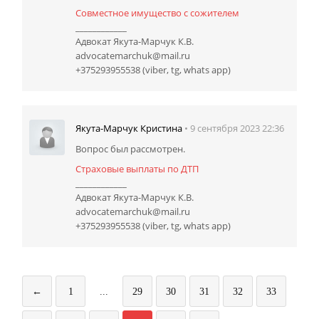
Совместное имущество с сожителем
____________
Адвокат Якута-Марчук К.В.
advocatemarchuk@mail.ru
+375293955538 (viber, tg, whats app)
• 9 сентября 2023 22:36
Якута-Марчук Кристина
Вопрос был рассмотрен.
Страховые выплаты по ДТП
____________
Адвокат Якута-Марчук К.В.
advocatemarchuk@mail.ru
+375293955538 (viber, tg, whats app)
←
1
...
29
30
31
32
33