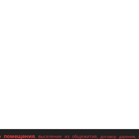
о помещения
выселение из общежития
,
,
договор дарения
,