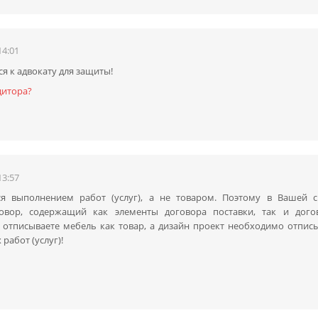
14:01
ся к адвокату для защиты!
дитора?
13:57
ься выполнением работ (услуг), а не товаром. Поэтому в Вашей с
вор, содержащий как элементы договора поставки, так и дого
ы отписываете мебель как товар, а дизайн проект необходимо отпис
работ (услуг)!