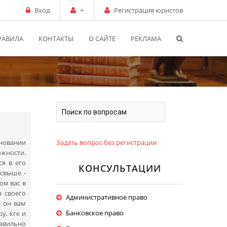
Вход
+
Регистрация юристов
РАВИЛА
КОНТАКТЫ
О САЙТЕ
РЕКЛАМА
Задать вопрос без регистрации
сновании
ожности.
ся в его
КОНСУЛЬТАЦИИ
 свыше -
ом вас в
з своего
Административное право
м он вам
Банковское право
у, кгк и
равильно