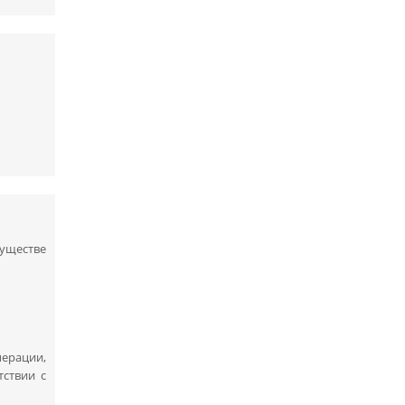
муществе
ерации,
тствии с